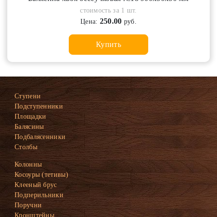
стоимость за 1 шт.
250.00
Цена:
руб.
Купить
Ступени
Подступенники
Площадки
Балясины
Подбалясенники
Столбы
Колонны
Косоуры (тетивы)
Клееный брус
Подперильники
Поручни
Кронштейны