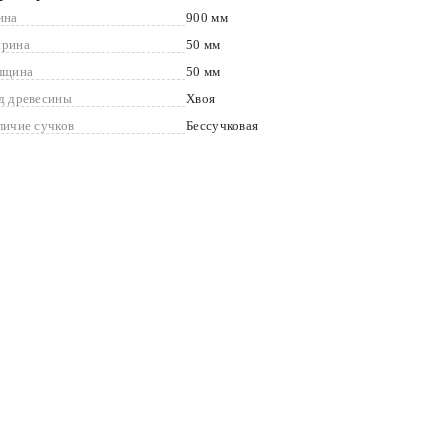
ина
900 мм
рина
50 мм
лщина
50 мм
д древесины
Хвоя
личие сучков
Бессучковая