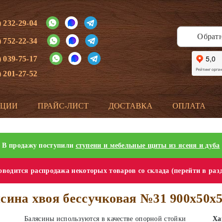
) 232-29-04
Обрат
) 752-22-34
) 039-75-17
) 201-27-52
КЦИИ
ПРАЙС-ЛИСТ
ДОСТАВКА
ОПЛАТА
В продажу поступили
ступени и мебельные щиты из ясеня и дуба
водится распродажа некоторых товаров со склада (перейти в раз
сина хвоя бессучковая №31 900х50х
Балясины используются в качестве опорной стойки
Ха