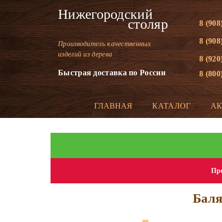
Нижегородский
столяр
8 (908
8 (908
Производитель качественных
изделий из дерева
8 (920
Быстрая доставка по России
8 (800
ГЛАВНАЯ
КАТАЛОГ
А
Про
Баля