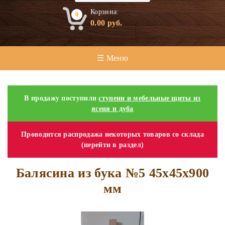
Корзина:
0
0.00
руб.
☰ Меню
В продажу поступили
ступени и мебельные щиты из
ясеня и дуба
Проводится распродажа некоторых товаров со склада
(перейти в раздел)
Балясина из бука №5 45x45x900
мм