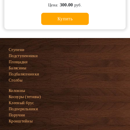
300.00
Цена:
руб.
Купить
Ступени
Подступенники
Площадки
Балясины
Подбалясенники
Столбы
Колонны
Косоуры (тетивы)
Клееный брус
Подперильники
Поручни
Кронштейны