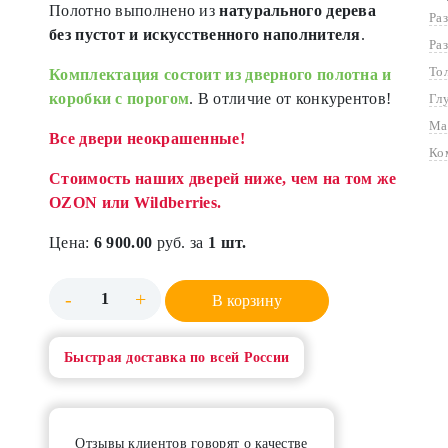
Полотно выполнено из
натурального дерева
Ра
без пустот и искусственного наполнителя
.
Ра
То
Комплектация состоит из дверного полотна и
коробки с порогом
. В отличие от конкурентов!
Гл
Ма
Все двери неокрашенные!
Ко
Стоимость наших дверей ниже, чем на том же
OZON или Wildberries.
Цена:
6 900.00
руб. за
1 шт.
-
+
В корзину
Быстрая доставка по всей России
Отзывы клиентов говорят о качестве