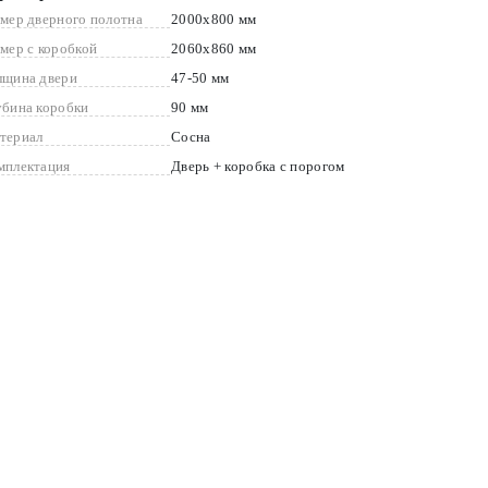
змер дверного полотна
2000x800 мм
змер с коробкой
2060x860 мм
лщина двери
47-50 мм
убина коробки
90 мм
териал
Сосна
мплектация
Дверь + коробка с порогом