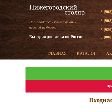
Нижегородский
столяр
8 (908
8 (908
Производитель качественных
изделий из дерева
8 (920
Быстрая доставка по России
8 (800
ГЛАВНАЯ
КАТАЛОГ
А
Про
Входна