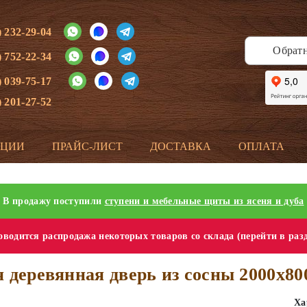
) 232-29-04
Обрат
) 752-22-34
) 039-75-17
) 201-27-52
КЦИИ
ПРАЙС-ЛИСТ
ДОСТАВКА
ОПЛАТА
В продажу поступили
ступени и мебельные щиты из ясеня и дуба
водится распродажа некоторых товаров со склада (перейти в раз
я деревянная дверь из сосны 2000х80
Ха