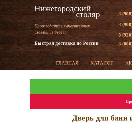
Нижегородский
столяр
8 (908
8 (908
Производитель качественных
изделий из дерева
8 (920
Быстрая доставка по России
8 (800
ГЛАВНАЯ
КАТАЛОГ
А
Про
Дверь для бани 