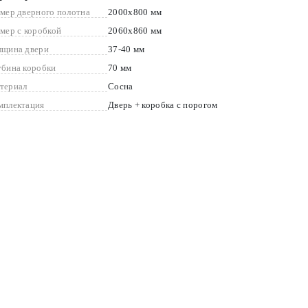
змер дверного полотна
2000x800 мм
змер с коробкой
2060x860 мм
лщина двери
37-40 мм
убина коробки
70 мм
териал
Сосна
мплектация
Дверь + коробка с порогом