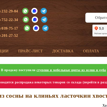
) 232-29-04
Обрат
) 752-22-34
) 039-75-17
) 201-27-52
КЦИИ
ПРАЙС-ЛИСТ
ДОСТАВКА
ОПЛАТА
В продажу поступили
ступени и мебельные щиты из ясеня и дуба
водится распродажа некоторых товаров со склада (перейти в раз
из сосны на клиньях ласточкин хвос
Ха