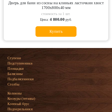
Дверь для бани из сосны на клиньях ласточкин хвост
1700х800х40 мм
стоимость за 1 шт.
4 800.00
Цена:
руб.
Купить
Ступени
Подступенники
Площадки
Балясины
Подбалясенники
Столбы
Колонны
Косоуры (тетивы)
Клееный брус
Подперильники