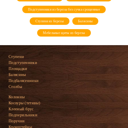
Подступенники из березы без сучка срощенные
Ступени из березы
Балясины
Мебельные щиты из березы
Ступени
Подступенники
Площадки
Балясины
Подбалясенники
Столбы
Колонны
Косоуры (тетивы)
Клееный брус
Подперильники
Поручни
Кронштейны