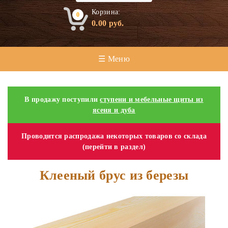
Корзина:
0
0.00
руб.
☰ Меню
В продажу поступили
ступени и мебельные щиты из
ясеня и дуба
Проводится распродажа некоторых товаров со склада
(перейти в раздел)
Клееный брус из березы