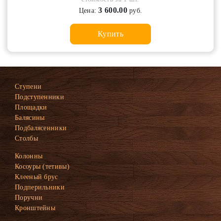
3 600.00
Цена:
руб.
Купить
Ступени
Подступенники
Площадки
Балясины
Подбалясенники
Столбы
Колонны
Косоуры (тетивы)
Клееный брус
Подперильники
Поручни
Кронштейны