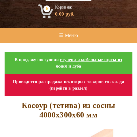
Корзина:
0
0.00
руб.
☰ Меню
В продажу поступили
ступени и мебельные щиты из
ясеня и дуба
Проводится распродажа некоторых товаров со склада
(перейти в раздел)
Косоур (тетива) из сосны
4000х300х60 мм