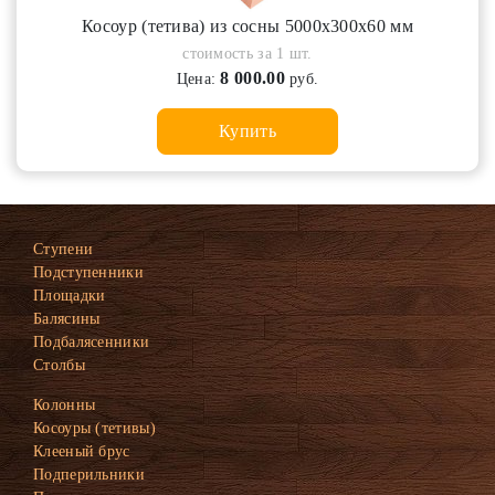
Косоур (тетива) из сосны 5000х300х60 мм
стоимость за 1 шт.
8 000.00
Цена:
руб.
Купить
Ступени
Подступенники
Площадки
Балясины
Подбалясенники
Столбы
Колонны
Косоуры (тетивы)
Клееный брус
Подперильники