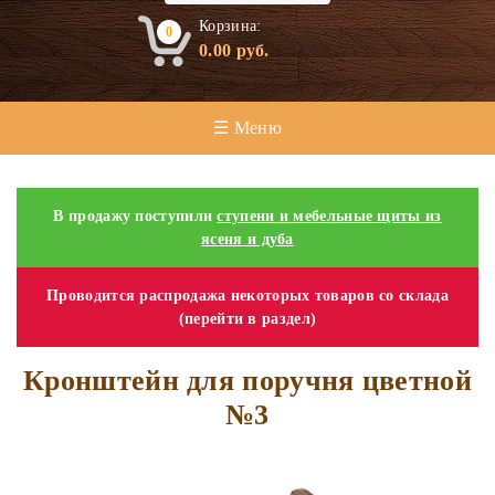
Корзина:
0
0.00
руб.
☰ Меню
В продажу поступили
ступени и мебельные щиты из
ясеня и дуба
Проводится распродажа некоторых товаров со склада
(перейти в раздел)
Кронштейн для поручня цветной
№3