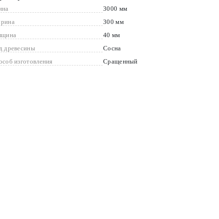
ина
3000 мм
рина
300 мм
лщина
40 мм
д древесины
Сосна
особ изготовления
Сращенный