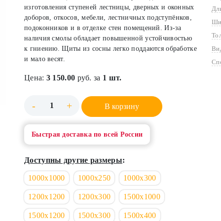
изготовления ступеней лестницы, дверных и оконных
Дл
доборов, откосов, мебели, лестничных подступёнков,
Ши
подоконников и в отделке стен помещений. Из-за
То
наличия смолы обладает повышенной устойчивостью
к гниению. Щиты из сосны легко поддаются обработке
Ви
и мало весят.
Сп
Цена:
3 150.00
руб. за
1 шт.
-
+
В корзину
Быстрая доставка по всей России
Доступны другие размеры
:
1000х1000
1000х250
1000х300
1200х1200
1200х300
1500х1000
1500х1200
1500х300
1500х400