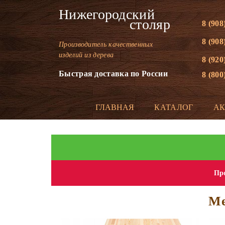
Нижегородский
столяр
8 (908
8 (908
Производитель качественных
изделий из дерева
8 (920
Быстрая доставка по России
8 (800
ГЛАВНАЯ
КАТАЛОГ
А
Про
Ме