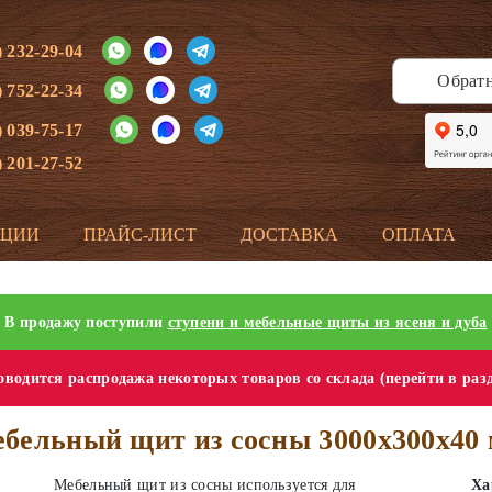
) 232-29-04
Обрат
) 752-22-34
) 039-75-17
) 201-27-52
КЦИИ
ПРАЙС-ЛИСТ
ДОСТАВКА
ОПЛАТА
В продажу поступили
ступени и мебельные щиты из ясеня и дуба
водится распродажа некоторых товаров со склада (перейти в раз
бельный щит из сосны 3000х300х40
Мебельный щит из сосны используется для
Ха