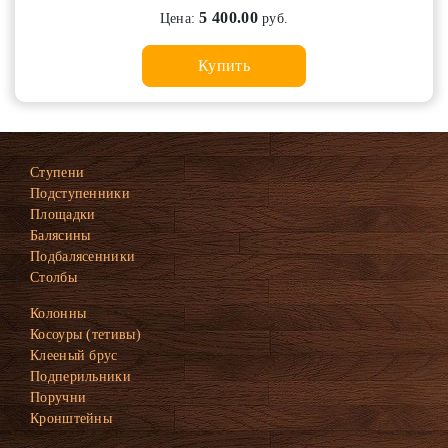
5 400.00
Цена:
руб.
Купить
Ступени
Подступенники
Площадки
Балясины
Подбалясенники
Столбы
Колонны
Косоуры (тетивы)
Клееный брус
Подперильники
Поручни
Кронштейны