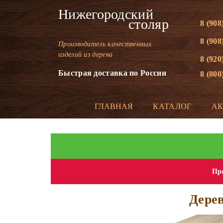
Нижегородский
столяр
8 (908
8 (908
Производитель качественных
изделий из дерева
8 (920
Быстрая доставка по России
8 (800
ГЛАВНАЯ
КАТАЛОГ
А
Про
Дерев