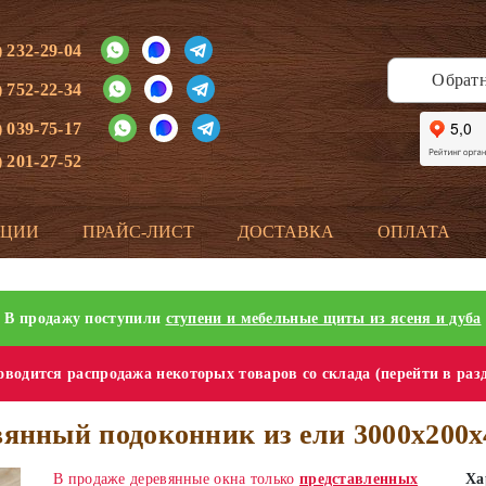
) 232-29-04
Обрат
) 752-22-34
) 039-75-17
) 201-27-52
КЦИИ
ПРАЙС-ЛИСТ
ДОСТАВКА
ОПЛАТА
В продажу поступили
ступени и мебельные щиты из ясеня и дуба
водится распродажа некоторых товаров со склада (перейти в раз
янный подоконник из ели 3000х200
В продаже деревянные окна только
представленных
Ха