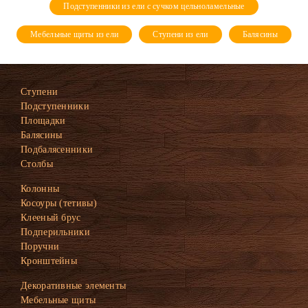
Подступенники из ели с сучком цельноламельные
Мебельные щиты из ели
Ступени из ели
Балясины
Ступени
Подступенники
Площадки
Балясины
Подбалясенники
Столбы
Колонны
Косоуры (тетивы)
Клееный брус
Подперильники
Поручни
Кронштейны
Декоративные элементы
Мебельные щиты