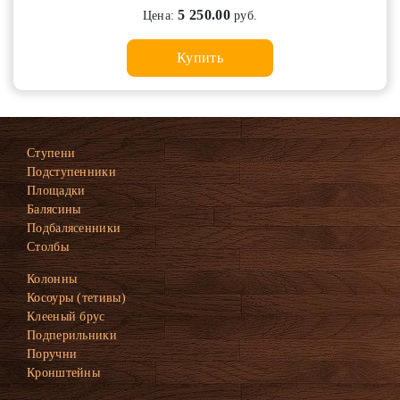
5 250.00
Цена:
руб.
Купить
Ступени
Подступенники
Площадки
Балясины
Подбалясенники
Столбы
Колонны
Косоуры (тетивы)
Клееный брус
Подперильники
Поручни
Кронштейны