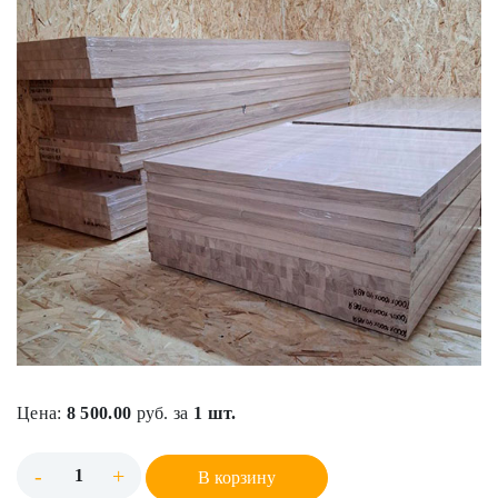
Цена:
8 500.00
руб. за
1 шт.
-
+
В корзину