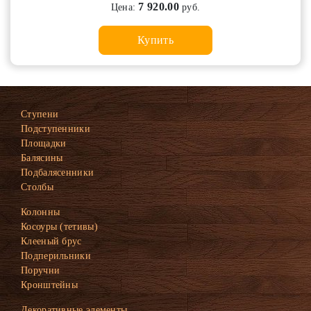
7 920.00
Цена:
руб.
Купить
Ступени
Подступенники
Площадки
Балясины
Подбалясенники
Столбы
Колонны
Косоуры (тетивы)
Клееный брус
Подперильники
Поручни
Кронштейны
Декоративные элементы