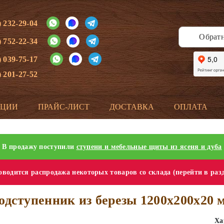
) 232-29-04
Обрат
) 752-22-34
) 039-75-17
) 201-27-52
КЦИИ
ПРАЙС-ЛИСТ
ДОСТАВКА
ОПЛАТА
В продажу поступили
ступени и мебельные щиты из ясеня и дуба
водится распродажа некоторых товаров со склада (перейти в раз
одступенник из березы 1200х200х20 
Ха