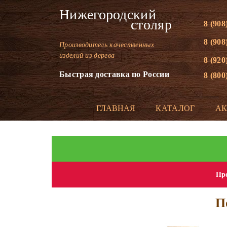
Нижегородский
столяр
8 (908
8 (908
Производитель качественных
изделий из дерева
8 (920
Быстрая доставка по России
8 (800
ГЛАВНАЯ
КАТАЛОГ
А
Про
П