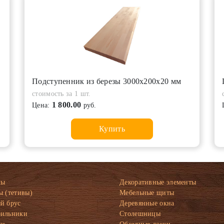
Подступенник из березы 3000х200х20 мм
стоимость за 1 шт.
1 800.00
Цена:
руб.
Купить
ны
Декоративные элементы
ы (тетивы)
Мебельные щиты
й брус
Деревянные окна
рильники
Столешницы