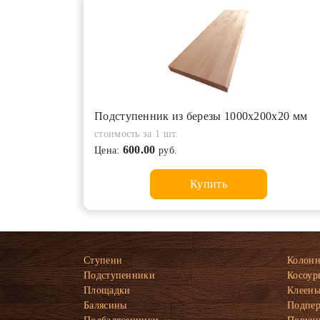
Подступенник из березы 1000х200х20 мм
стоимость за 1 шт.
600.00
Цена:
руб.
Купить
Ступени
Колон
Подступенники
Косоур
Площадки
Клеены
Балясины
Подпе