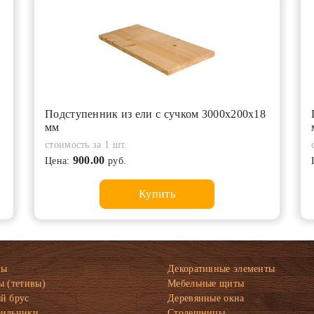
Подступенник из ели с сучком 3000х200х18
мм
стоимость за 1 шт.
900.00
Цена:
руб.
Купить
ны
Декоративные элементы
ы (тетивы)
Мебельные щиты
й брус
Деревянные окна
рильники
Столешницы