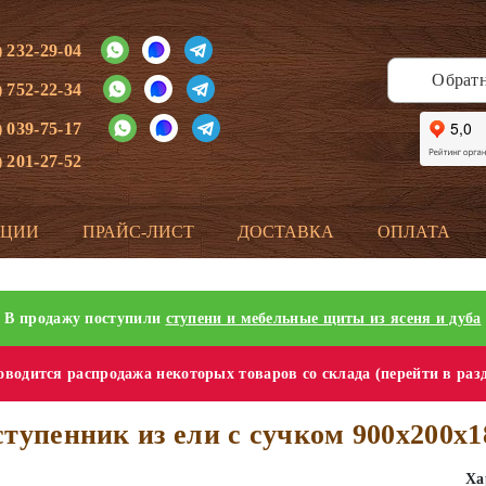
) 232-29-04
Обрат
) 752-22-34
) 039-75-17
) 201-27-52
КЦИИ
ПРАЙС-ЛИСТ
ДОСТАВКА
ОПЛАТА
В продажу поступили
ступени и мебельные щиты из ясеня и дуба
водится распродажа некоторых товаров со склада (перейти в раз
тупенник из ели с сучком 900х200х
Ха