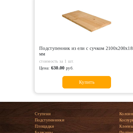
Подступенник из ели с сучком 2100х200х18
мм
стоимость за 1 шт.
630.00
Цена:
руб.
Купить
Ступени
Колон
Подступенники
Косоур
Площадки
Клеены
Балясины
Подпе