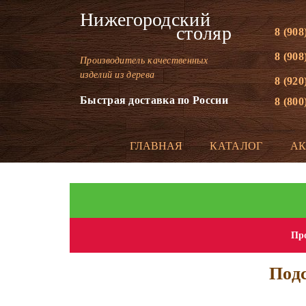
Нижегородский
столяр
8 (908
8 (908
Производитель качественных
изделий из дерева
8 (920
Быстрая доставка по России
8 (800
ГЛАВНАЯ
КАТАЛОГ
А
Про
Подс