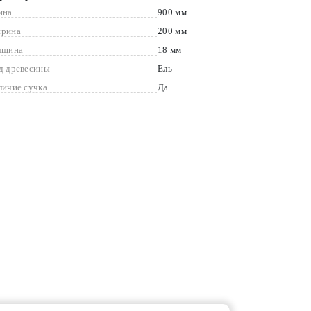
ина
900 мм
рина
200 мм
лщина
18 мм
д древесины
Ель
личие сучка
Да