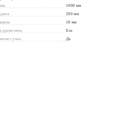
ина
1000 мм
рина
200 мм
лщина
18 мм
д древесины
Ель
личие сучка
Да