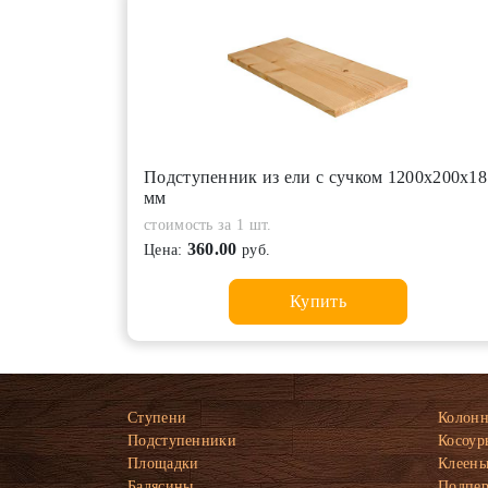
Подступенник из ели с сучком 1200х200х18
мм
стоимость за 1 шт.
360.00
Цена:
руб.
Купить
Ступени
Колон
Подступенники
Косоур
Площадки
Клеены
Балясины
Подпе