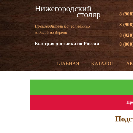
Нижегородский
столяр
8 (908
8 (908
Производитель качественных
изделий из дерева
8 (920
Быстрая доставка по России
8 (800
ГЛАВНАЯ
КАТАЛОГ
А
Про
Подс