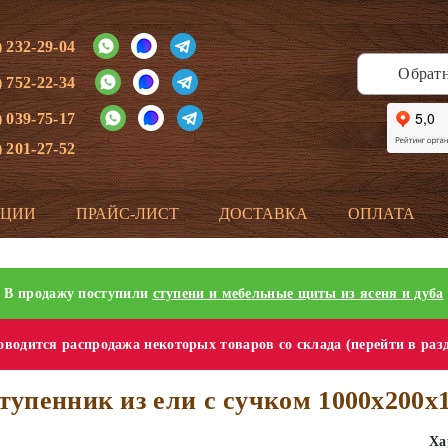
) 232-29-04
Обрат
) 752-22-34
) 039-75-17
) 201-27-52
КЦИИ
ПРАЙС-ЛИСТ
ДОСТАВКА
ОПЛАТА
В продажу поступили
ступени и мебельные щиты из ясеня и дуба
водится распродажа некоторых товаров со склада (перейти в раз
тупенник из ели с сучком 1000х200х
Ха