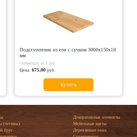
Подступенник из ели с сучком 3000х150х18
мм
стоимость за 1 шт.
675.00
Цена:
руб.
Купить
ны
Декоративные элементы
ы (тетивы)
Мебельные щиты
й брус
Деревянные окна
рильники
Столешницы