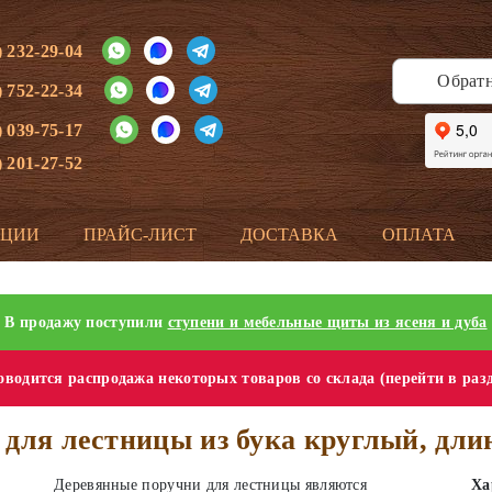
) 232-29-04
Обрат
) 752-22-34
) 039-75-17
) 201-27-52
КЦИИ
ПРАЙС-ЛИСТ
ДОСТАВКА
ОПЛАТА
В продажу поступили
ступени и мебельные щиты из ясеня и дуба
водится распродажа некоторых товаров со склада (перейти в раз
для лестницы из бука круглый, дли
Деревянные поручни для лестницы являются
Ха