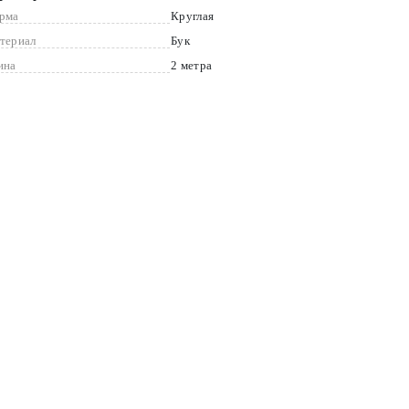
рма
Круглая
териал
Бук
ина
2 метра