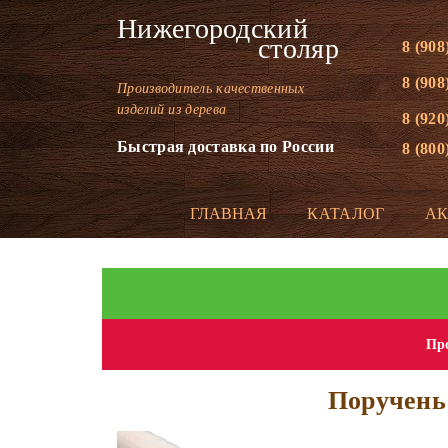
Нижегородский
столяр
8 (908
8 (908
Производитель качественных
изделий из дерева
8 (920
Быстрая доставка по России
8 (800
ГЛАВНАЯ
КАТАЛОГ
А
Про
Поручень 