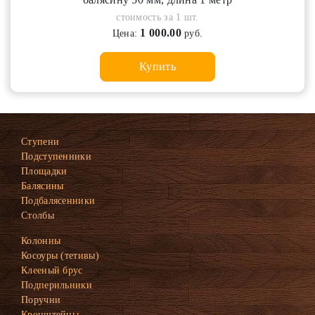
стоимость за 1 шт.
1 000.00
Цена:
руб.
Купить
Ступени
Подступенники
Площадки
Балясины
Подбалясенники
Столбы
Колонны
Косоуры (тетивы)
Клееный брус
Подперильники
Поручни
Кронштейны