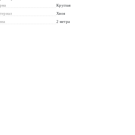
рма
Круглая
териал
Хвоя
ина
2 метра