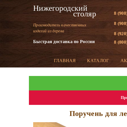
Нижегородский
столяр
8 (908
8 (908
Производитель качественных
изделий из дерева
8 (920
Быстрая доставка по России
8 (800
ГЛАВНАЯ
КАТАЛОГ
А
Про
Поручень для ле