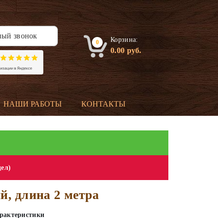
ный звонок
Корзина:
0
0.00
руб.
НАШИ РАБОТЫ
КОНТАКТЫ
дел)
й, длина 2 метра
рактеристики