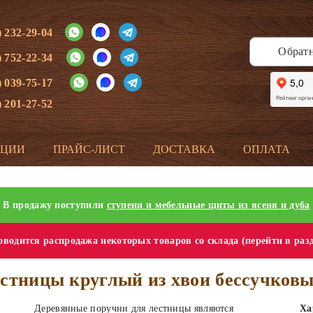
) 232-29-04
Обрат
) 752-22-34
) 039-75-17
) 201-27-52
КЦИИ
ПРАЙС-ЛИСТ
ДОСТАВКА
ОПЛАТА
В продажу поступили
ступени и мебельные щиты из ясеня и дуба
водится распродажа некоторых товаров со склада (перейти в раз
стницы круглый из хвои бессучковы
Деревянные поручни для лестницы являются
Ха