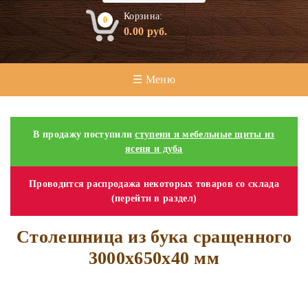
Корзина:
0
0.00
руб.
☰ Меню
В продажу поступили
ступени и мебельные щиты из
ясеня и дуба
Проводится распродажа некоторых товаров со склада
(перейти в раздел)
Cтолешница из бука сращенного
3000х650х40 мм