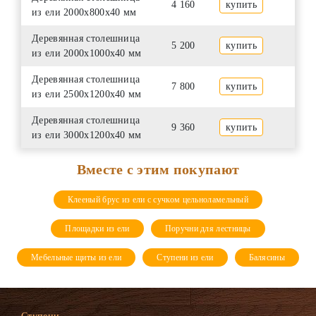
4 160
купить
из ели 2000х800х40 мм
Деревянная столешница
5 200
купить
из ели 2000х1000х40 мм
Деревянная столешница
7 800
купить
из ели 2500х1200х40 мм
Деревянная столешница
9 360
купить
из ели 3000х1200х40 мм
Вместе с этим покупают
Клееный брус из ели с сучком цельноламельный
Площадки из ели
Поручни для лестницы
Мебельные щиты из ели
Ступени из ели
Балясины