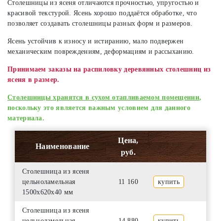
Столешницы из ясеня отличаются прочностью, упругостью и
красивой текстурой. Ясень хорошо поддаётся обработке, что
позволяет создавать столешницы разных форм и размеров.
Ясень устойчив к износу и истиранию, мало подвержен
механическим повреждениям, деформациям и рассыханию.
Принимаем заказы на распиловку деревянных столешниц из
ясеня в размер.
Столешницы хранятся в сухом отапливаемом помещении
,
поскольку это является важным условием для данного
материала.
Цена,
Наименование
руб.
Столешница из ясеня
цельноламельная
11 160
купить
1500х620х40 мм
Столешница из ясеня
цельноламельная
14 880
купить