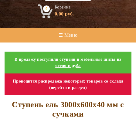
Корзина:
0
0.00
руб.
☰ Меню
В продажу поступили
ступени и мебельные щиты из
ясеня и дуба
Проводится распродажа некоторых товаров со склада
(перейти в раздел)
Ступень ель 3000х600х40 мм с
сучками