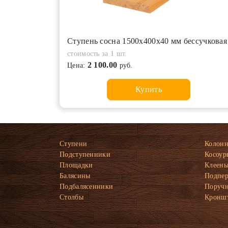
Ступень сосна 1500х400х40 мм бессучковая
стоимость за 1 шт.
2 100.00
Цена:
руб.
Купить
Ступени
Колон
Подступенники
Косоур
Площадки
Клеены
Балясины
Подпе
Подбалясенники
Поруч
Столбы
Кронш