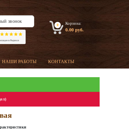
ный звонок
Корзина:
0
0.00
руб.
НАШИ РАБОТЫ
КОНТАКТЫ
дел)
овая
рактеристики