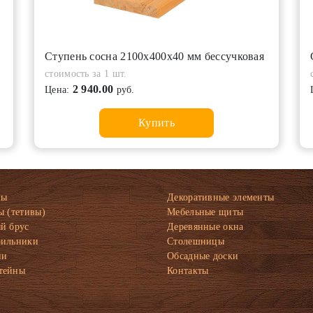
Ступень сосна 2100х400х40 мм бессучковая
стоимость за 1 шт.
2 940.00
Цена:
руб.
Купить
ны
Декоративные элементы
ы (тетивы)
Мебельные щиты
й брус
Деревянные окна
рильники
Столешницы
ни
Обсадные доски
тейны
Контакты