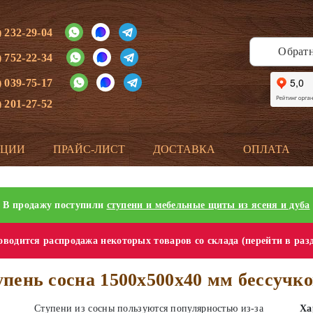
) 232-29-04
Обрат
) 752-22-34
) 039-75-17
) 201-27-52
КЦИИ
ПРАЙС-ЛИСТ
ДОСТАВКА
ОПЛАТА
В продажу поступили
ступени и мебельные щиты из ясеня и дуба
водится распродажа некоторых товаров со склада (перейти в раз
пень сосна 1500х500х40 мм бессучк
Ступени из сосны пользуются популярностью из-за
Ха