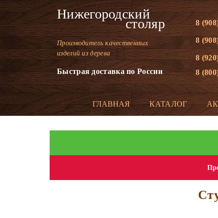
Нижегородский
столяр
8 (908
8 (908
Производитель качественных
изделий из дерева
8 (920
Быстрая доставка по России
8 (800
ГЛАВНАЯ
КАТАЛОГ
А
Про
Сту