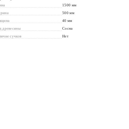
ина
1500 мм
рина
500 мм
лщина
40 мм
д древесины
Сосна
личие сучков
Нет