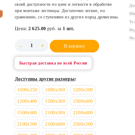
своей доступности по цене и легкости в обработке
Дл
при монтаже лестницы. Достаточно легкие, по
Ши
сравнению, со ступенями из других пород древесины.
То
Цена:
2 625.00
руб. за
1 шт.
Ви
На
-
+
В корзину
Быстрая доставка по всей России
Доступны другие размеры
:
1000х250
1000х300
1200х300
1200х400
1500х300
1500х400
1500х600
2100х300
2100х400
2100х500
2100х600
2500х300