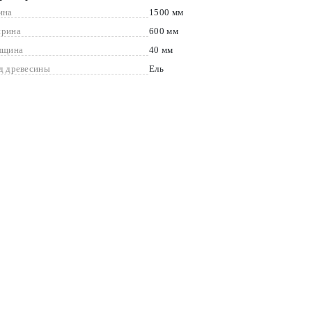
ина
1500 мм
рина
600 мм
лщина
40 мм
д древесины
Ель