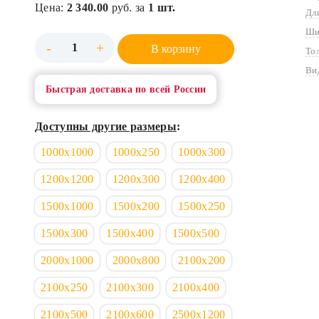
Цена:
2 340.00
руб. за
1 шт.
Дл
Ши
-
+
В корзину
То
Ви
Быстрая доставка по всей России
Доступны другие размеры
:
1000х1000
1000х250
1000х300
1200х1200
1200х300
1200х400
1500х1000
1500х200
1500х250
1500х300
1500х400
1500х500
2000х1000
2000х800
2100х200
2100х250
2100х300
2100х400
2100х500
2100х600
2500х1200