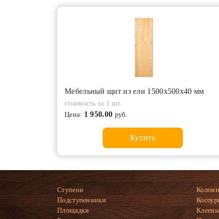
Мебельный щит из ели 1500х500х40 мм
стоимость за 1 шт.
1 950.00
Цена:
руб.
Купить
Ступени
Колон
Подступенники
Косоур
Площадки
Клеены