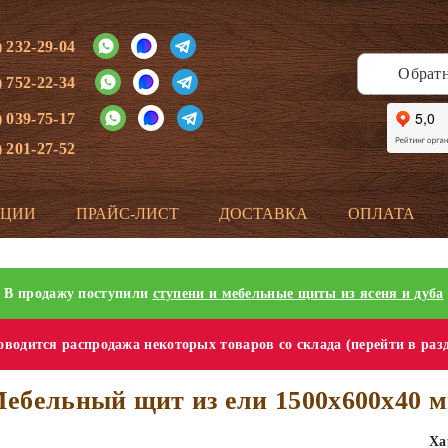
) 232-29-04
Обрат
) 752-22-34
) 039-75-17
) 201-27-52
КЦИИ
ПРАЙС-ЛИСТ
ДОСТАВКА
ОПЛАТА
В продажу поступили
ступени и мебельные щиты из ясеня и дуба
водится распродажа некоторых товаров со склада (перейти в раз
ебельный щит из ели 1500х600х40 
Ха