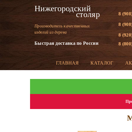
Нижегородский
столяр
8 (908
8 (908
Производитель качественных
изделий из дерева
8 (920
Быстрая доставка по России
8 (800
ГЛАВНАЯ
КАТАЛОГ
А
Про
М